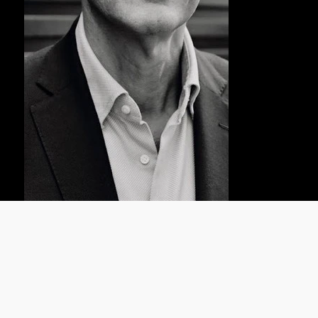
MATTHIAS PFEIFER
Immobilienmakler | PMA® Geprüfter