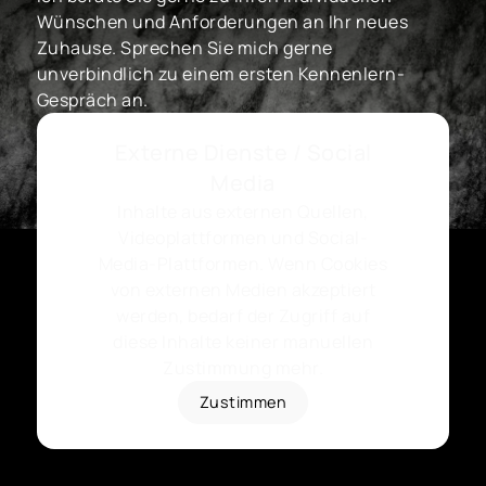
Wünschen und Anforderungen an Ihr neues
Zuhause. Sprechen Sie mich gerne
unverbindlich zu einem ersten Kennenlern-
Gespräch an.
Externe Dienste / Social
Media
Inhalte aus externen Quellen,
Videoplattformen und Social-
Media-Plattformen. Wenn Cookies
von externen Medien akzeptiert
werden, bedarf der Zugriff auf
diese Inhalte keiner manuellen
Zustimmung mehr.
Zustimmen