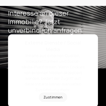
Interesse an dieser
Immobilie? Jetzt
unverbindlich anfragen.
Externe Dienste / Social
Media
Inhalte aus externen Quellen,
Videoplattformen und Social-
Media-Plattformen. Wenn Cookies
von externen Medien akzeptiert
werden, bedarf der Zugriff auf
diese Inhalte keiner manuellen
Zustimmung mehr.
Zustimmen