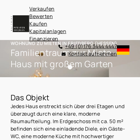
Verkaufen
Bewerten
Kaufen
Kapitalanlagen
Finanzieren
WOHNUNG ZU MIETEN IN FRIEDBERG (HESSEN)
+49 (0)176 3444 4447
Familientraum zur Miete -
Kontakt aufnehmen
Haus mit großem Garten
Das Objekt
Jedes Haus erstreckt sich über drei Etagen und
überzeugt durch eine klare, moderne
Raumaufteilung. Im Erdgeschoss mit ca. 50 m²
befinden sich eine einladende Diele, ein Gäste-
WC, eine moderne Küche mit hochwertiger