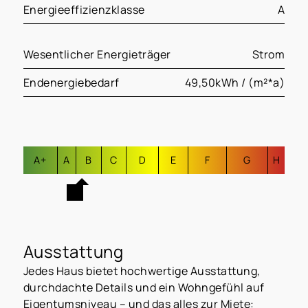
Energieeffizienzklasse
A
Wesentlicher Energieträger
Strom
Endenergiebedarf
49,50kWh / (m²*a)
A+
A
B
C
D
E
F
G
H
Ausstattung
Jedes Haus bietet hochwertige Ausstattung,
durchdachte Details und ein Wohngefühl auf
Eigentumsniveau – und das alles zur Miete: