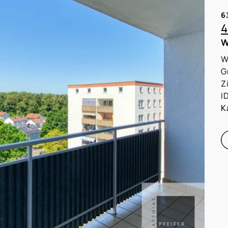
6
4
W
W
G
Z
I
K