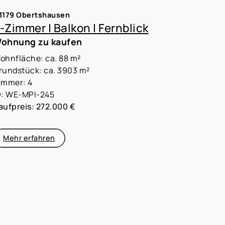
3179 Obertshausen
-Zimmer | Balkon | Fernblick
ohnung zu kaufen
ohnfläche: ca. 88 m²
rundstück: ca. 3903 m²
immer: 4
D: WE-MPI-245
aufpreis: 272.000 €
Mehr erfahren