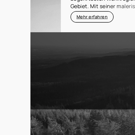
kenne jede Ecke dieses v
Gebiet. Mit seiner maler
und begleite Sie persönli
charmanten Städten und 
wenn es um den Kauf oder
Mehr erfahren
Nähe zur Metropole Frank
Immobilie geht. Mit meine
Landkreis naturnahes Wo
Marktkenntnis, langjähri
Anbindung. Orte wie
Bad
einem breiten Netzwerk s
Königstein, Wehrheim,
Seite, um Ihre Immobilien
Friedrichsdorf
sind nicht
Offenbach zu erreichen.
Lebensqualität bekannt, 
attraktiven Immobilienmä
Jahren bin ich als Immobi
Region tätig. Als Ansässi
den Immobilienmarkt der
Frankfurt, sondern auch 
Landkreise wie den Hocht
auswendig. Mit meiner E
Leidenschaft unterstütze 
Immobilienkauf oder -ver
besonderen Fokus auf die