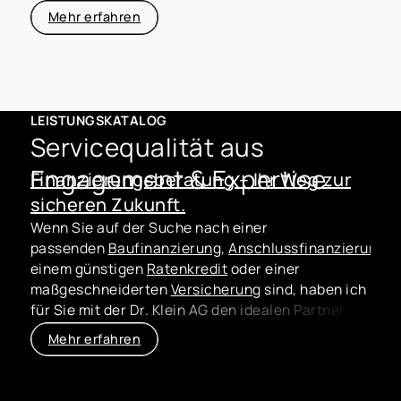
Mehr erfahren
LEISTUNGSKATALOG
Servicequalität aus
Engagement & Expertise.
Finanzierungsberatung – Ihr Weg zur
sicheren Zukunft.
Wenn Sie auf der Suche nach einer
passenden
Baufinanzierung
,
Anschlussfinanzierung
,
einem günstigen
Ratenkredit
oder einer
maßgeschneiderten
Versicherung
sind, haben ich
für Sie mit der Dr. Klein AG den idealen Partner
gefunden. Die Dr. Klein AG bietet Ihnen dank der
Mehr erfahren
herausragenden Marktstellung und langjährigen
Beziehungen zu namhaften Finanz- und
Versicherungsunternehmen exklusive und