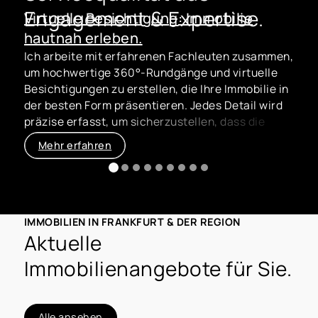
Engagement & Expertise.
Virtuelle Besichtigung: Immobilie
hautnah erleben.
a
Ich arbeite mit erfahrenen Fachleuten zusammen,
B
um hochwertige 360°-Rundgänge und virtuelle
a
Besichtigungen zu erstellen, die Ihre Immobilie in
N
der besten Form präsentieren. Jedes Detail wird
w
präzise erfasst, um sicherzustellen, dass die
H
virtuelle Erfahrung genauso beeindruckend ist
e
Mehr erfahren
wie eine persönliche Besichtigung.
d
z
IMMOBILIEN IN FRANKFURT & DER REGION
Aktuelle
Immobilienangebote für Sie.
Alle ansehen