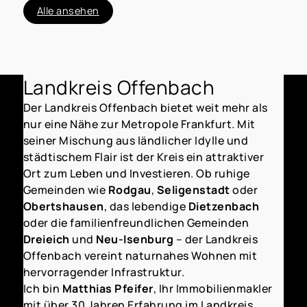
Alle ansehen
Landkreis Offenbach
Der
Landkreis Offenbach bietet weit mehr als
nur eine Nähe zur Metropole Frankfurt. Mit
seiner Mischung aus ländlicher Idylle und
städtischem Flair ist der Kreis ein attraktiver
Ort zum Leben und Investieren. Ob ruhige
Gemeinden wie
Rodgau
,
Seligenstadt
oder
Obertshausen
, das lebendige
Dietzenbach
oder die familienfreundlichen Gemeinden
Dreieich
und
Neu-Isenburg
– der Landkreis
Offenbach vereint naturnahes Wohnen mit
hervorragender Infrastruktur.
Ich bin
Matthias Pfeifer
, Ihr Immobilienmakler
mit über 30 Jahren Erfahrung im Landkreis