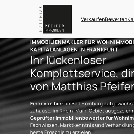
Verkaufen
Bewerten
Ka
IMMOBILIENMAKLER FÜR WOHNIMMOBI
KAPITALANLAGEN IN FRANKFURT
Ihr lückenloser
Komplettservice, di
von Matthias Pfeife
Einer von hier
: in Bad Homburg aufgewachse
zuhause, im Rhein-Main-Gebiet ausgezeichne
Geprüfter Immobilienbewerter für Wohnim
Fachwissen, Marktkenntnis und Verhandlung
beste Ergebnis zu erzielen.