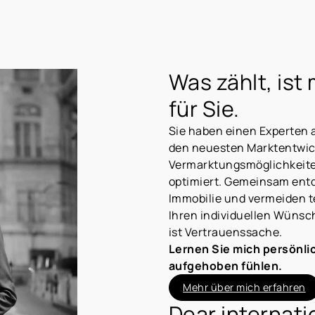
Was zählt, ist
für Sie.
Sie haben einen Experten an
den neuesten Marktentwickl
Vermarktungsmöglichkeiten
optimiert. Gemeinsam entd
Immobilie und vermeiden te
Ihren individuellen Wünsc
ist Vertrauenssache.
Lernen Sie mich persönli
aufgehoben fühlen.
Mehr über mich erfahren
Dear internatio