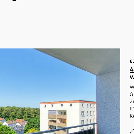
6
4
W
W
G
Z
I
K