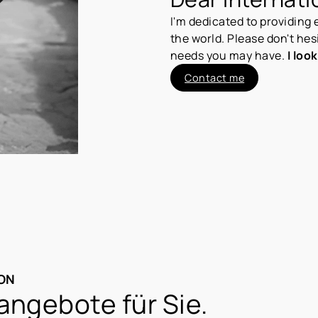
I'm dedicated to providing 
the world. Please don't hes
needs you may have.
I loo
Contact me
ION
angebote für Sie.