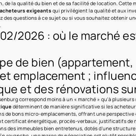
, de la qualité du bien et de sa facilité de location. Cett
acheteurs exigeants
qui privilégient la qualité et aux in
z des questions à ce sujet ou si vous souhaitez obtenir un
.
02/2026 : où le marché est 
ype de bien (appartement, 
et emplacement ; influence
que et des rénovations sur 
-Isenburg correspond moins à un « marché » qu'à plusieurs
tique
déterminent de manière significative si les acheteu
ns de bons micro-emplacements, offrant une perspective 
ertificat énergétique, procès-verbaux, justificatifs de 
ns des immeubles bien entretenus, dotés d'une structure d
. En revanche, une marge de négociation est plutôt possibl