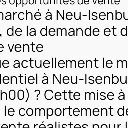
es opportunités de vente
 marché à Neu-Isenb
, de la demande et 
e vente
e actuellement le 
dentiel à Neu-Isenbu
00) ? Cette mise à 
x, le comportement d
vente réalistes pour 