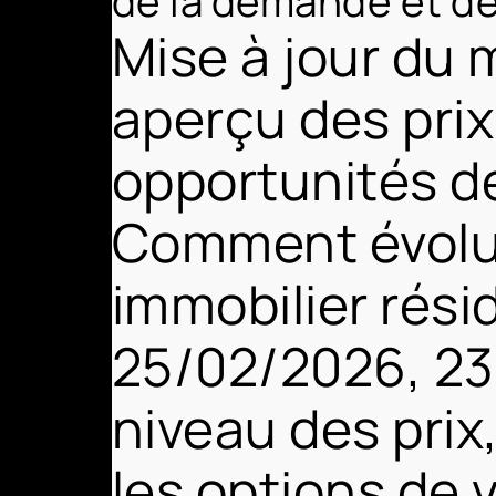
de la demande et d
Mise à jour du
aperçu des prix
opportunités d
Comment évolu
immobilier rési
25/02/2026, 23h
niveau des pri
les options de 