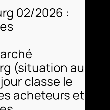
urg 02/2026 :
des
marché
rg (situation au
jour classe le
es acheteurs et
les