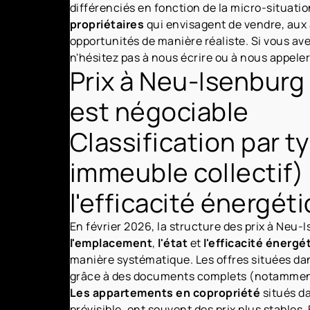
différenciés en fonction de la micro-situation
propriétaires
qui envisagent de vendre, aux
opportunités de manière réaliste. Si vous ave
n'hésitez pas à nous écrire ou à nous appeler
Prix à Neu-Isenburg 
est négociable
Classification par t
immeuble collectif) 
l'efficacité énergéti
En février 2026, la structure des prix à Neu
l'emplacement
,
l'état
et
l'efficacité énergé
manière systématique. Les offres situées da
grâce à des documents complets (notamment c
Les appartements en copropriété
situés da
prévisible, ont souvent des prix plus stables