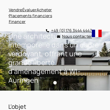
Vendre
Évaluer
Acheter
Placements financiers
Financer
+49 (0)176 3444 4447
Une architecture
Nous contacter
intemporelle dans un cadre
verdoyant, offrant une
grande liberté
d'aménagement à WI-
Auringen
L'objet