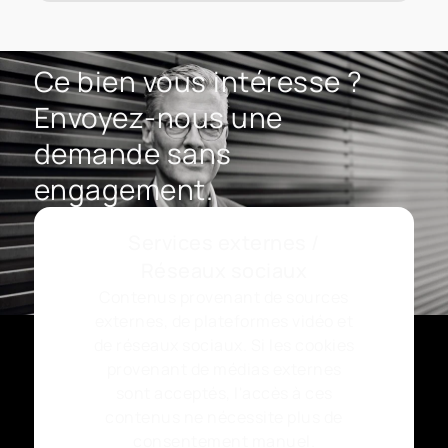
Ce bien vous intéresse ?
Envoyez-nous une
demande sans
engagement.
Services externes /
Réseaux sociaux
Contenus provenant de sources
externes, de plateformes vidéo et
de réseaux sociaux. Si les cookies
provenant de médias externes
sont acceptés, l'accès à ces
contenus ne nécessite plus de
consentement manuel.