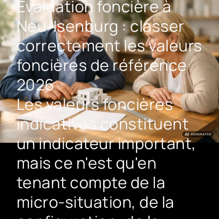
Évaluation foncière à
Neu-Isenburg : classer
correctement les valeurs
foncières de référence
2026
Les valeurs foncières
indicatives constituent
un indicateur important,
mais ce n'est qu'en
tenant compte de la
micro-situation, de la