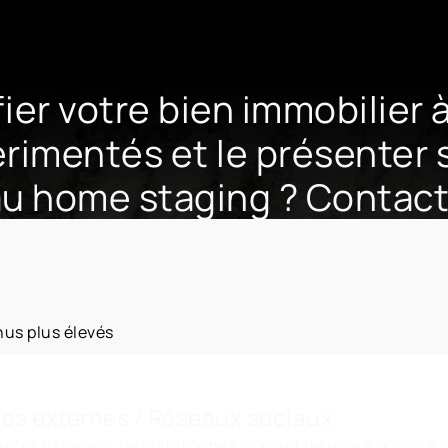
ier votre bien immobilier 
rimentés et le présenter 
 au home staging ? Contac
n
nus plus élevés
ces externes / Réseaux sociaux
ces externes, de plateformes vidéo et de réseaux sociaux