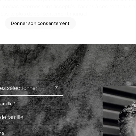
e médias externes sont acceptés, l'accès à ces contenus 
essite plus de consentement manuel.
Donner son consentement
amille
*
ne