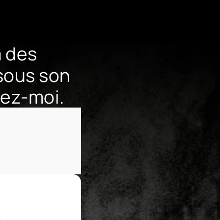
à des
sous son
tez-moi.
. Si