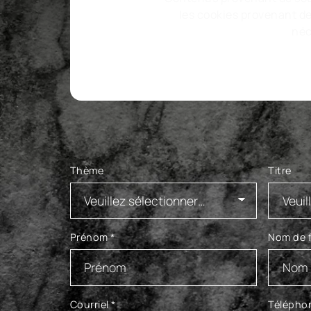
les cookies provenant d
néc
Thème
Titre
Prénom
*
Nom de f
Courriel
*
Télépho