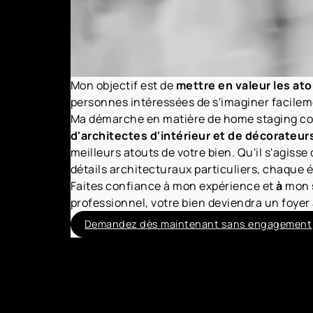
Mon objectif est de
mettre en valeur les ato
personnes intéressées de s'imaginer facilem
Ma démarche en matière de home staging com
d'architectes d'intérieur et de décorateur
meilleurs atouts de votre bien. Qu'il s'agis
détails architecturaux particuliers, chaque 
Faites confiance à mon expérience et
à
mon
professionnel, votre bien deviendra un foyer
Demandez dès maintenant sans engagement