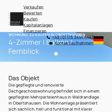
Verkaufen
Bewerten
Kaufen
Kapitalanlagen
Finanzieren
WOHNUNG ZU KAUFEN IN OBERTSHAUSEN
+49 (0)176 3444 4447
4-Zimmer | Balkon |
Kontakt aufnehmen
Fernblick
Das Objekt
Die gepflegte und renovierte
Dachgeschosswohnung befindet sich in einem
gepflegten Mehrparteienhaus in Waldrandlage
in Obertshausen. Die Wohnanlage präsentiert
sich sachlich, hell und funktional mit klarer