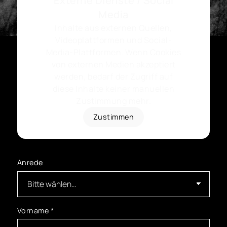
Externe Dienste / Social
Media
Inhalte aus externen Quellen,
Videoplattformen und Social-
Media-Plattformen. Wenn Cookies
von externen Medien akzeptiert
werden, bedarf der Zugriff auf
diese Inhalte keiner manuellen
Zustimmung mehr.
Zustimmen
Anrede
Vorname
*