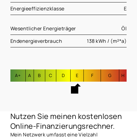
Energieeffizienzklasse
E
Wesentlicher Energieträger
Öl
Endenergieverbrauch
138 kWh / (m²*a)
A+
A
B
C
D
E
F
G
H
Nutzen Sie meinen kostenlosen
Online-Finanzierungsrechner.
Mein Netzwerk umfasst eine Vielzahl