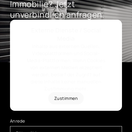
Immobilie? Jetzt
unverbindlich anfragen.
Externe Dienste / Social
Media
Inhalte aus externen Quellen,
Videoplattformen und Social-
Media-Plattformen. Wenn Cookies
von externen Medien akzeptiert
werden, bedarf der Zugriff auf
diese Inhalte keiner manuellen
Zustimmung mehr.
Zustimmen
Anrede