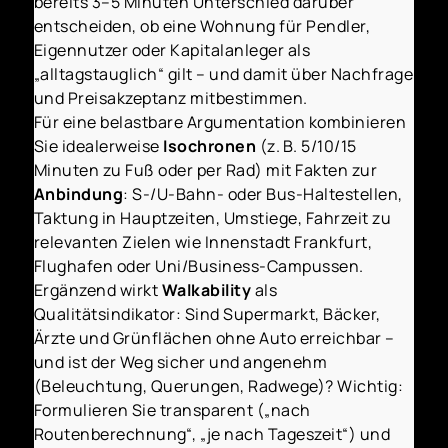
bereits 3–5 Minuten Unterschied darüber
entscheiden, ob eine Wohnung für Pendler,
Eigennutzer oder Kapitalanleger als
„alltagstauglich“ gilt – und damit über Nachfrage
und Preisakzeptanz mitbestimmen.
Für eine belastbare Argumentation kombinieren
Sie idealerweise
Isochronen
(z. B. 5/10/15
Minuten zu Fuß oder per Rad) mit Fakten zur
Anbindung
: S-/U-Bahn- oder Bus-Haltestellen,
Taktung in Hauptzeiten, Umstiege, Fahrzeit zu
relevanten Zielen wie Innenstadt Frankfurt,
Flughafen oder Uni/Business-Campussen.
Ergänzend wirkt
Walkability
als
Qualitätsindikator: Sind Supermarkt, Bäcker,
Ärzte und Grünflächen ohne Auto erreichbar –
und ist der Weg sicher und angenehm
(Beleuchtung, Querungen, Radwege)? Wichtig:
Formulieren Sie transparent („nach
Routenberechnung“, „je nach Tageszeit“) und