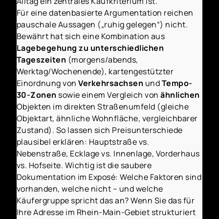
Alltag ein zentrales Kaufkriterium ist.
Für eine datenbasierte Argumentation reichen
pauschale Aussagen („ruhig gelegen“) nicht.
Bewährt hat sich eine Kombination aus
Lagebegehung zu unterschiedlichen
Tageszeiten
(morgens/abends,
Werktag/Wochenende), kartengestützter
Einordnung von
Verkehrsachsen
und
Tempo-
30-Zonen
sowie einem Vergleich von
ähnlichen
Objekten im direkten Straßenumfeld (gleiche
Objektart, ähnliche Wohnfläche, vergleichbarer
Zustand). So lassen sich Preisunterschiede
plausibel erklären: Hauptstraße vs.
Nebenstraße, Ecklage vs. Innenlage, Vorderhaus
vs. Hofseite. Wichtig ist die saubere
Dokumentation im Exposé: Welche Faktoren sind
vorhanden, welche nicht – und welche
Käufergruppe spricht das an? Wenn Sie das für
Ihre Adresse im Rhein-Main-Gebiet strukturiert