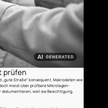
t prüfen
d „gute Straße“ konsequent. Makrodaten wie
edoch meist über prüfbare Mikrolagen-
r dokumentieren, weil sie Besichtigung,