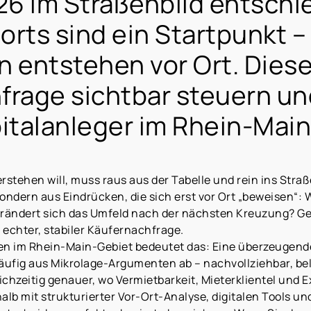
26 im Straßenbild entschi
orts sind ein Startpunkt –
entstehen vor Ort. Dieser
frage sichtbar steuern un
italanleger im Rhein-Mai
rstehen will, muss raus aus der Tabelle und rein ins Str
ondern aus Eindrücken, die sich erst vor Ort „beweisen“: 
verändert sich das Umfeld nach der nächsten Kreuzung? G
 echter, stabiler Käufernachfrage.
en im Rhein-Main-Gebiet bedeutet das: Eine überzeugen
äufig aus Mikrolage-Argumenten ab – nachvollziehbar, bel
eichzeitig genauer, wo Vermietbarkeit, Mieterklientel un
lb mit strukturierter Vor-Ort-Analyse, digitalen Tools u