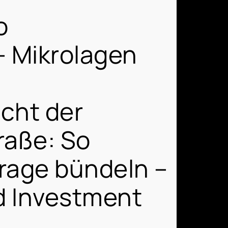
o
– Mikrolagen
icht der
raße: So
frage bündeln –
d Investment