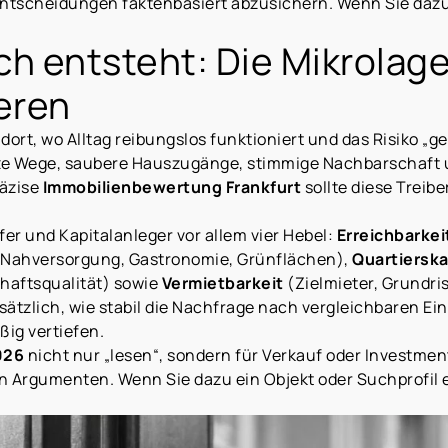
tscheidungen faktenbasiert abzusichern. Wenn Sie dazu 
ch entsteht: Die Mikrolage
ieren
ort, wo Alltag reibungslos funktioniert und das Risiko „ge
rze Wege, saubere Hauszugänge, stimmige Nachbarschaft 
räzise
Immobilienbewertung Frankfurt
sollte diese Treib
fer und Kapitalanleger vor allem vier Hebel:
Erreichbarkei
Nahversorgung, Gastronomie, Grünflächen),
Quartiersk
haftsqualität) sowie
Vermietbarkeit
(Zielmieter, Grundri
sätzlich, wie stabil die Nachfrage nach vergleichbaren Ei
ßig vertiefen.
026
nicht nur „lesen“, sondern für Verkauf oder Investme
n Argumenten. Wenn Sie dazu ein Objekt oder Suchprofil