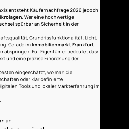
Praxis entsteht Käufernachfrage 2026 jedoch
ikrolagen
. Wer eine hochwertige
echsel spürbar an Sicherheit in der
tsqualität, Grundrissfunktionalität, Licht,
ung. Gerade im
Immobilienmarkt Frankfurt
n abspringen. Für Eigentümer bedeutet das:
ext und eine präzise Einordnung der
m besten eingeschätzt, wo man die
haften oder klar definierte
digitalen Tools und lokaler Markterfahrung im
.
rn an.