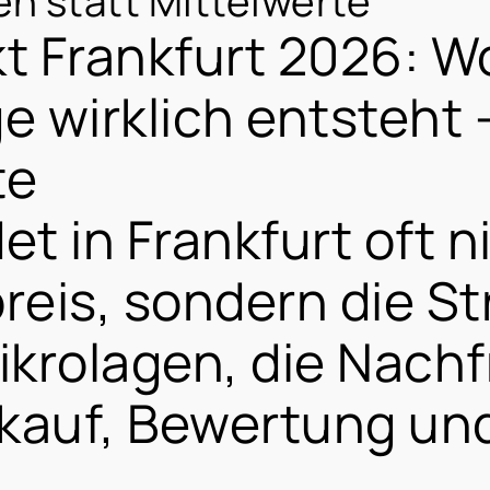
en statt Mittelwerte
t Frankfurt 2026: W
e wirklich entsteht 
te
t in Frankfurt oft n
reis, sondern die St
ikrolagen, die Nach
rkauf, Bewertung un