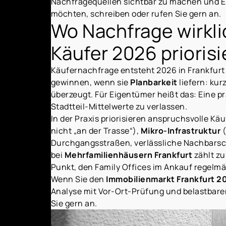
Nachfragequellen sichtbar zu machen und En
möchten, schreiben oder rufen Sie gern an.
Wo Nachfrage wirkli
Käufer 2026 prioris
Käufernachfrage entsteht 2026 in Frankfurt d
gewinnen, wenn sie
Planbarkeit
liefern: ku
überzeugt. Für Eigentümer heißt das: Eine p
Stadtteil-Mittelwerte zu verlassen.
In der Praxis priorisieren anspruchsvolle Käu
nicht „an der Trasse“),
Mikro-Infrastruktur
(
Durchgangsstraßen, verlässliche Nachbarsc
bei
Mehrfamilienhäusern Frankfurt
zählt zu
Punkt, den Family Offices im Ankauf regelmä
Wenn Sie den
Immobilienmarkt Frankfurt 2
Analyse mit Vor-Ort-Prüfung und belastbare
Sie gern an.