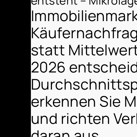
entsteht – Mikrolag
Immobilienmark
Käufernachfrag
statt Mittelwer
2026 entscheide
Durchschnittsp
erkennen Sie M
und richten Ve
daran aus.