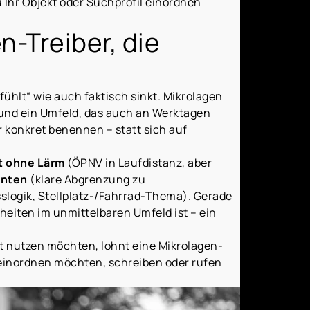
Ihr Objekt oder Suchprofil einordnen
n-Treiber, die
fühlt“ wie auch faktisch sinkt. Mikrolagen
und ein Umfeld, das auch an Werktagen
er konkret benennen – statt sich auf
t ohne Lärm
(ÖPNV in Laufdistanz, aber
anten
(klare Abgrenzung zu
sslogik, Stellplatz-/Fahrrad-Thema). Gerade
nheiten im unmittelbaren Umfeld ist – ein
nt nutzen möchten, lohnt eine Mikrolagen-
 einordnen möchten, schreiben oder rufen