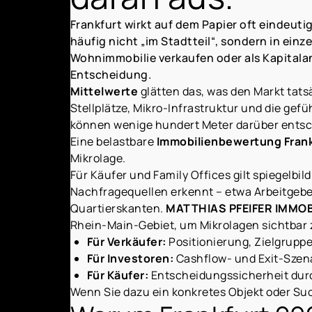
Frankfurt wirkt auf dem Papier oft eindeut
häufig nicht „im Stadtteil“, sondern in ei
Wohnimmobilie verkaufen oder als Kapitalanl
Entscheidung.
Mittelwerte
glätten das, was den Markt tats
Stellplätze, Mikro-Infrastruktur und die ge
können wenige hundert Meter darüber entsch
Eine belastbare
Immobilienbewertung Frank
Mikrolage.
Für Käufer und Family Offices gilt spiegelbi
Nachfragequellen erkennt – etwa Arbeitgebe
Quartierskanten.
MATTHIAS PFEIFER IMMOB
Rhein-Main-Gebiet, um Mikrolagen sichtbar
Für Verkäufer:
Positionierung, Zielgrupp
Für Investoren:
Cashflow- und Exit-Szen
Für Käufer:
Entscheidungssicherheit dur
Wenn Sie dazu ein konkretes Objekt oder Su