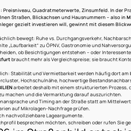
ig: Preisniveau, Quadratmeterwerte, Zinsumfeld. In der 
nzelnen Straßen, Blickachsen und Hausnummern – also in
M
eger gezielt investieren will, gewinnt mit diesem Blickw
ächlich bewegt: Ruhe vs. Durchgangsverkehr, Nachbarschaf
fühlte „Laufbarkeit“ zu ÖPNV, Gastronomie und Nahversorg
eiden, ob Besichtigungen entstehen – oder Interessente
furt
braucht mehr als Vergleichspreise; sie braucht Kont
ldlich: Stabilität und Vermietbarkeit werden häufig dort a
rcluster, Hochschulnähe, hochwertige Bestandsnachbarsc
ILIEN
arbeitet deshalb mit einem strukturierten Prozess, 
 zu machen und die Vermarktung darauf auszurichten.
enansprache und Timing an der Straße statt am Mittelwert
arien auf Mikrolagen-Nachfrage prüfen.
ch nachvollziehbare Lageargumente.
chprofil besprechen möchten, schreiben oder rufen Sie ge